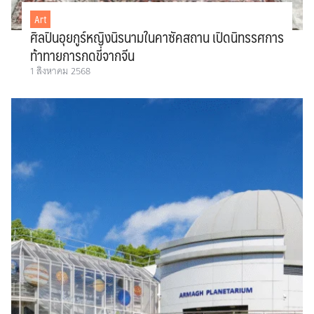
Art
ศิลปินอุยกูร์หญิงนิรนามในคาซัคสถาน เปิดนิทรรศการ
ท้าทายการกดขี่จากจีน
1 สิงหาคม 2568