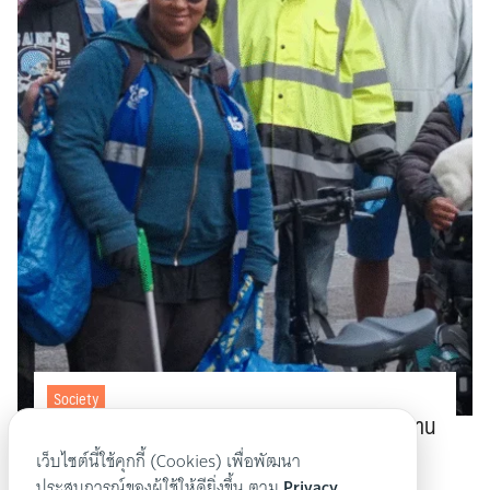
Society
GLITTER โครงการเก็บขยะที่เปลี่ยนชีวิตของผู้ไม่มีงาน
ทำและช่วยสิ่งแวดล้อมในพอร์ตแลนด์
เว็บไซต์นี้ใช้คุกกี้ (Cookies) เพื่อพัฒนา
25 กรกฎาคม 2568
ประสบการณ์ของผู้ใช้ให้ดียิ่งขึ้น ตาม
Privacy