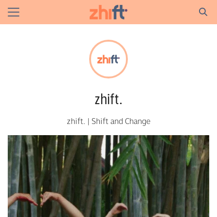
Skip
to
Search
content
for:
in
r
zhift.
y
on
zhift. | Shift and Change
y Policy