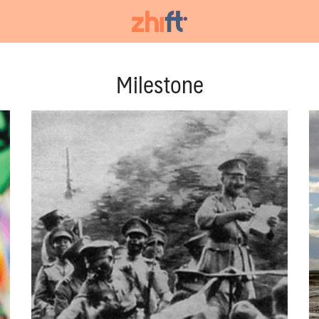
arch
:
Milestone