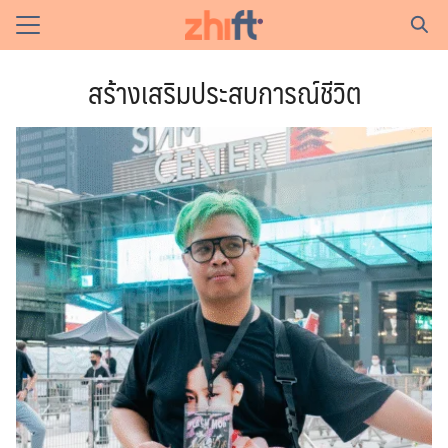
Skip
to
Search
content
for:
สร้างเสริมประสบการณ์ชีวิต
in
r
y
on
y Policy