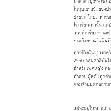
มาลาลา ยูซาฟไซ ถือก
ในหุบเขาสวัตของปร
ยิ่งยวด โดยเฉพาะอย
โรงเรียนเท่านั้น แต
แนวคิดเรื่องความส
รวมถึงความใฝ่ฝันที
ทว่าชีวิตในหุบเขาสว
2550 กลุ่มตาลีบันได
สำหรับเพศหญิง กลาย
ทำลาย ผู้หญิงถูกจำ
ยอมจำนนต่อสถานก
แม้จะอยู่ในสถานกา