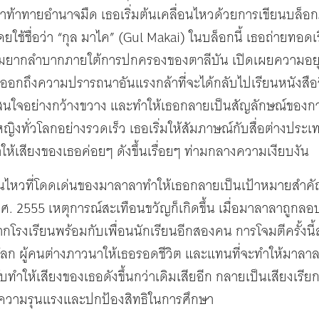
้นมาท้าทายอำนาจมืด เธอเริ่มต้นเคลื่อนไหวด้วยการเขียนบล็
ยใช้ชื่อว่า “กุล มาไค” (Gul Makai) ในบล็อกนี้ เธอถ่ายทอดเ
วามยากลำบากภายใต้การปกครองของตาลีบัน เปิดเผยความอยุติ
อกถึงความปรารถนาอันแรงกล้าที่จะได้กลับไปเรียนหนังสืออ
ใจอย่างกว้างขวาง และทำให้เธอกลายเป็นสัญลักษณ์ของการต่
หญิงทั่วโลกอย่างรวดเร็ว เธอเริ่มให้สัมภาษณ์กับสื่อต่างปร
ห้เสียงของเธอค่อยๆ ดังขึ้นเรื่อยๆ ท่ามกลางความเงียบงัน
อนไหวที่โดดเด่นของมาลาลาทำให้เธอกลายเป็นเป้าหมายสำคั
.ศ. 2555 เหตุการณ์สะเทือนขวัญก็เกิดขึ้น เมื่อมาลาลาถูกลอบ
โรงเรียนพร้อมกับเพื่อนนักเรียนอีกสองคน การโจมตีครั้งนี
โลก ผู้คนต่างภาวนาให้เธอรอดชีวิต และแทนที่จะทำให้มาลาล
ับทำให้เสียงของเธอดังขึ้นกว่าเดิมเสียอีก กลายเป็นเสียงเรีย
ุติความรุนแรงและปกป้องสิทธิในการศึกษา