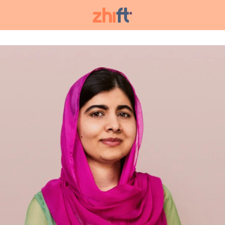
arch
: