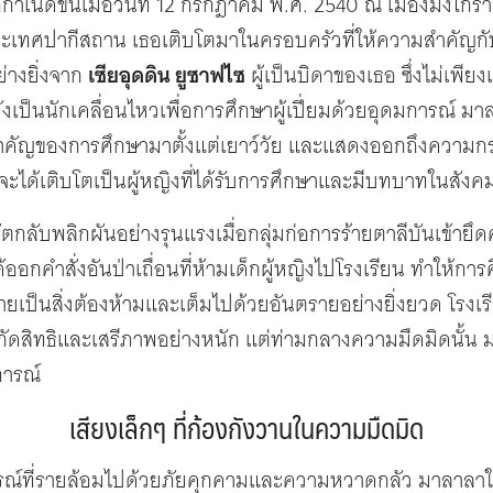
ำเนิดขึ้นเมื่อวันที่ 12 กรกฎาคม พ.ศ. 2540 ณ เมืองมิงโกร่า อ
ะเทศปากีสถาน เธอเติบโตมาในครอบครัวที่ให้ความสำคัญกั
่างยิ่งจาก
เซียอุดดิน ยูซาฟไซ
ผู้เป็นบิดาของเธอ ซึ่งไม่เพียง
่ยังเป็นนักเคลื่อนไหวเพื่อการศึกษาผู้เปี่ยมด้วยอุดมการณ์ มา
ำคัญของการศึกษามาตั้งแต่เยาว์วัย และแสดงออกถึงความกร
่จะได้เติบโตเป็นผู้หญิงที่ได้รับการศึกษาและมีบทบาทในสังค
ัตกลับพลิกผันอย่างรุนแรงเมื่อกลุ่มก่อการร้ายตาลีบันเข้ายึดค
้ออกคำสั่งอันป่าเถื่อนที่ห้ามเด็กผู้หญิงไปโรงเรียน ทำให้ก
เป็นสิ่งต้องห้ามและเต็มไปด้วยอันตรายอย่างยิ่งยวด โรงเ
กัดสิทธิและเสรีภาพอย่างหนัก แต่ท่ามกลางความมืดมิดนั้น ม
ารณ์
เสียงเล็กๆ ที่ก้องกังวานในความมืดมิด
รณ์ที่รายล้อมไปด้วยภัยคุกคามและความหวาดกลัว มาลาลาในวั