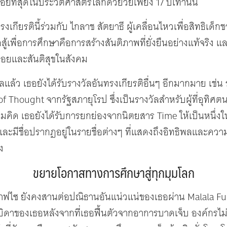
อยที่สุดในประวัติศาสตร์โลกด้วยวัยเพียง 17 ปีเท่านั้น
งเกียรตินี้ร่วมกับ ไกลาช สัตยาธี ผู้เคลื่อนไหวเพื่อสิทธิเด็ก
สู้เพื่อการศึกษาคือการสร้างสันติภาพที่ยั่งยืนอย่างแท้จริง แ
อยและสันติสุขในสังคม
ล้ว เธอยังได้รับรางวัลอันทรงเกียรติอื่นๆ อีกมากมาย เช่น
f Thought จากรัฐสภายุโรป ซึ่งเป็นรางวัลสำหรับผู้ที่อุทิศต
ิด เธอยังได้รับการยกย่องจากนิตยสาร Time ให้เป็นหนึ่งใ
 และมีชื่อปรากฏอยู่ในรายชื่อต่างๆ ที่แสดงถึงอิทธิพลและค
ง
ขยายโอกาสทางการศึกษาสู่ทุกมุมโลก
ซาฟไซ ยังคงสานต่อปณิธานอันแน่วแน่ของเธอผ่าน Malala Fund
กับบิดาของเธอหลังจากที่เธอฟื้นตัวจากอาการบาดเจ็บ องค์กร