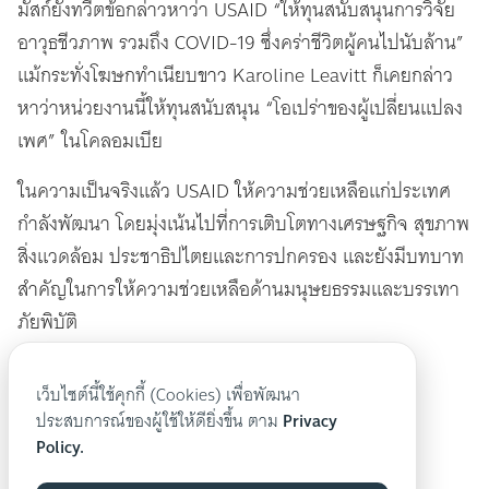
มัสก์ยังทวีตข้อกล่าวหาว่า USAID “ให้ทุนสนับสนุนการวิจัย
อาวุธชีวภาพ รวมถึง COVID-19 ซึ่งคร่าชีวิตผู้คนไปนับล้าน”
แม้กระทั่งโฆษกทำเนียบขาว Karoline Leavitt ก็เคยกล่าว
หาว่าหน่วยงานนี้ให้ทุนสนับสนุน “โอเปร่าของผู้เปลี่ยนแปลง
เพศ” ในโคลอมเบีย
ในความเป็นจริงแล้ว USAID ให้ความช่วยเหลือแก่ประเทศ
กำลังพัฒนา โดยมุ่งเน้นไปที่การเติบโตทางเศรษฐกิจ สุขภาพ
สิ่งแวดล้อม ประชาธิปไตยและการปกครอง และยังมีบทบาท
สำคัญในการให้ความช่วยเหลือด้านมนุษยธรรมและบรรเทา
ภัยพิบัติ
ภาพ: Mitr Clinic
เว็บไซต์นี้ใช้คุกกี้ (Cookies) เพื่อพัฒนา
อ้างอิง:
PinkNews
ประสบการณ์ของผู้ใช้ให้ดียิ่งขึ้น ตาม
Privacy
Policy.